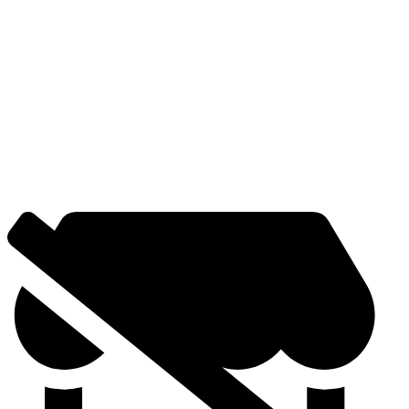
Stimmung einzutauchen, werden die Gäste auf ihrem Weg durch
eine düster anmutende Lichtstimmung und finstere Geräusche (z.B.
weißes Rauschen) wahlweise zum Kühlraum oder in den großen
Kellerraum geführt.
Im Kühlraum finden sie auf kleiner Fläche die
Möglichkeit vor, ein besonderes, eigenproduziertes Ohrenkino der
ARTgenossen und weitere Lyrik zu erleben.
Im großen Kellerraum findet man die emotionalen Illustrationen von
Michael Kratzer, welche die Tiefen des Unterbewusstseins
darstellen. Neben der herrschenden Lichtstimmung und Akustik
wird die Stimmung des Raumes durch künstlichen Nebel verstärkt,
um die Komplexität des Seins zusätzlich zu verdeutlichen.