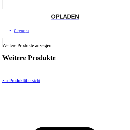
OPLADEN
Citymaps
Weitere Produkte anzeigen
Weitere Produkte
… die dich interessieren könnten. Vom System zufällig ausgewählt.
Schau doch mal vorbei, dein Warenkorb bleibt natürlich erhalten …
zur Produktübersicht