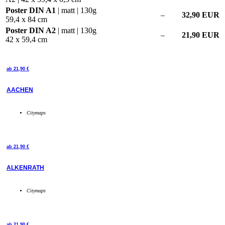
Poster DIN A1
| matt | 130g
–
32,90 EUR
59,4 x 84 cm
Poster DIN A2
| matt | 130g
–
21,90 EUR
42 x 59,4 cm
ab
21,90
€
AACHEN
Citymaps
ab
21,90
€
ALKENRATH
Citymaps
ab
21,90
€