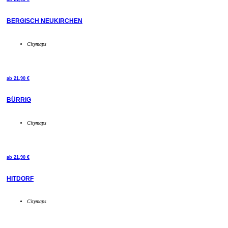
BERGISCH NEUKIRCHEN
Citymaps
ab
21,90
€
BÜRRIG
Citymaps
ab
21,90
€
HITDORF
Citymaps