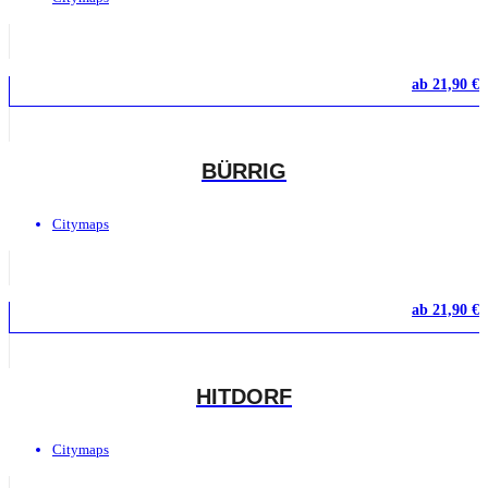
ab
21,90
€
BÜRRIG
Citymaps
ab
21,90
€
HITDORF
Citymaps