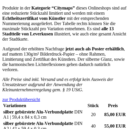
Produkte in der
Kategorie “Citymaps”
dieses Onlineshops sind auf
eine reduzierte Stückzahl limitiert und werden mit einem
Echtheitszertifikat vom Künstler
mit der entsprechenden
Nummerierung ausgeliefert. Der Tabelle rechts können Sie die
maximale Stückzahl pro Variation entnehmen. Es sind
alle 13
Stadtteile von Leverkusen
illustriert, wie auch eine gesamt Ansicht
der Stadtkarte.
Aufgrund der erhöhten Nachfrage
jetzt auch als Poster erhältlich
,
auf mattem 130g/m² Bilderdruck-Papier – ohne Rahmen,
Limitierung und Zertifikat des Künstlers. Der silberne Glanz, sowie
die harmonischen Lichtreflexionen gehen dadurch natürlich
verloren.
Alle Preise sind inkl. Versand und es erfolgt kein Ausweis der
Umsatzsteuer aufgrund der Anwendung der
Kleinunternehmerregelung gem. § 19 UStG.
zur Produktübersicht
Variationen
Stück
Preis
silber gebürstete Alu-Verbundplatte
DIN
20
85,00 EUR
A1 | 59,4 x 84 x 0,3 cm
silber gebürstete Alu-Verbundplatte
DIN
40
55,00 EUR
A2 | 42 x 59,4 x 0,3 cm