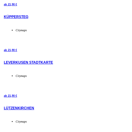
ab
21,90
€
KÜPPERSTEG
Citymaps
ab
21,90
€
LEVERKUSEN STADTKARTE
Citymaps
ab
21,90
€
LÜTZENKIRCHEN
Citymaps