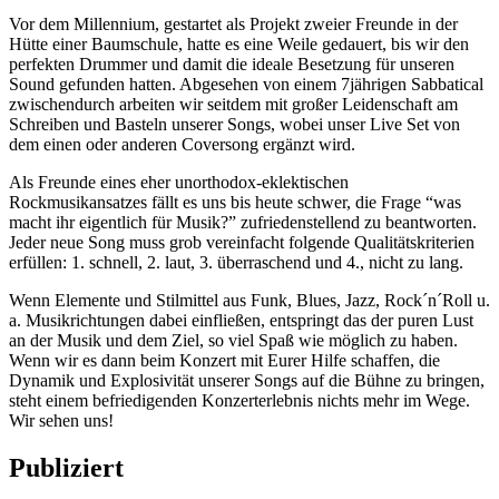
Vor dem Millennium, gestartet als Projekt zweier Freunde in der
Hütte einer Baumschule, hatte es eine Weile gedauert, bis wir den
perfekten Drummer und damit die ideale Besetzung für unseren
Sound gefunden hatten. Abgesehen von einem 7jährigen Sabbatical
zwischendurch arbeiten wir seitdem mit großer Leidenschaft am
Schreiben und Basteln unserer Songs, wobei unser Live Set von
dem einen oder anderen Coversong ergänzt wird.
Als Freunde eines eher unorthodox-eklektischen
Rockmusikansatzes fällt es uns bis heute schwer, die Frage “was
macht ihr eigentlich für Musik?” zufriedenstellend zu beantworten.
Jeder neue Song muss grob vereinfacht folgende Qualitätskriterien
erfüllen: 1. schnell, 2. laut, 3. überraschend und 4., nicht zu lang.
Wenn Elemente und Stilmittel aus Funk, Blues, Jazz, Rock´n´Roll u.
a. Musikrichtungen dabei einfließen, entspringt das der puren Lust
an der Musik und dem Ziel, so viel Spaß wie möglich zu haben.
Wenn wir es dann beim Konzert mit Eurer Hilfe schaffen, die
Dynamik und Explosivität unserer Songs auf die Bühne zu bringen,
steht einem befriedigenden Konzerterlebnis nichts mehr im Wege.
Wir sehen uns!
Publiziert