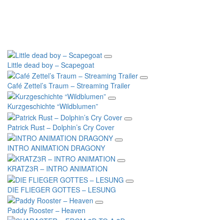
Eine ansprechende Gestaltung in Bild und Ton – angepasst an
den Künstler, die Location, das Event oder den Verein – bildet die
wesentliche Essenz eines erfolgreichen Videos.
Little dead boy – Scapegoat
Café Zettel’s Traum – Streaming Trailer
Kurzgeschichte “Wildblumen”
Patrick Rust – Dolphin’s Cry Cover
INTRO ANIMATION DRAGONY
KRATZ3R – INTRO ANIMATION
DIE FLIEGER GOTTES – LESUNG
Paddy Rooster – Heaven