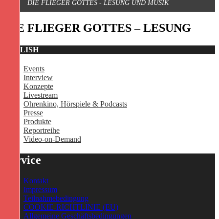
DIE FLIEGER GOTTES - LESUNG UND MUSIK
DIE FLIEGER GOTTES – LESUNG
PUBLISH
Events
Interview
Konzepte
Livestream
Ohrenkino, Hörspiele & Podcasts
Presse
Produkte
Reportreihe
Video-on-Demand
Service
Kontakt
Impressum
Teilnahmebedingung
COOKIE-RICHTLINIE (EU)
Allgemeine Geschäftsbedingungen