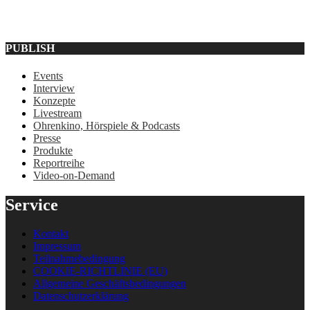
PUBLISH
Events
Interview
Konzepte
Livestream
Ohrenkino, Hörspiele & Podcasts
Presse
Produkte
Reportreihe
Video-on-Demand
Service
Kontakt
Impressum
Teilnahmebedingung
COOKIE-RICHTLINIE (EU)
Allgemeine Geschäftsbedingungen
Datenschutzerklärung