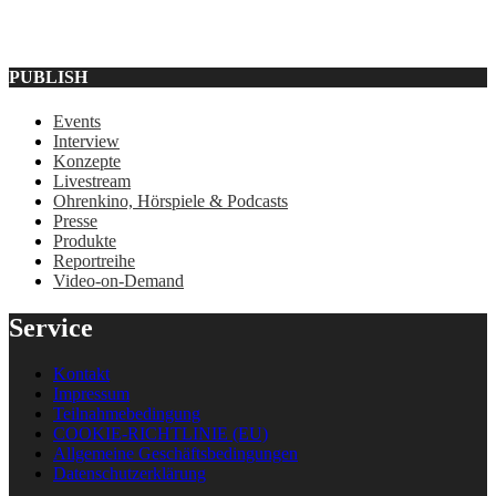
PUBLISH
Events
Interview
Konzepte
Livestream
Ohrenkino, Hörspiele & Podcasts
Presse
Produkte
Reportreihe
Video-on-Demand
Service
Kontakt
Impressum
Teilnahmebedingung
COOKIE-RICHTLINIE (EU)
Allgemeine Geschäftsbedingungen
Datenschutzerklärung