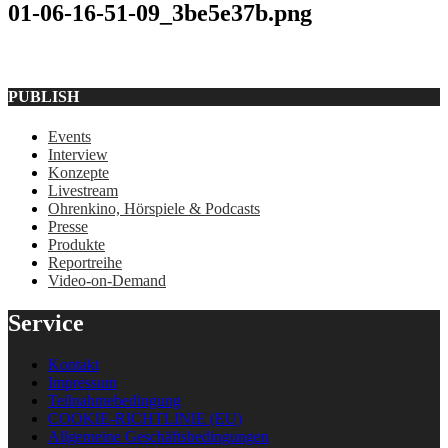
01-06-16-51-09_3be5e37b.png
PUBLISH
Events
Interview
Konzepte
Livestream
Ohrenkino, Hörspiele & Podcasts
Presse
Produkte
Reportreihe
Video-on-Demand
Service
Kontakt
Impressum
Teilnahmebedingung
COOKIE-RICHTLINIE (EU)
Allgemeine Geschäftsbedingungen