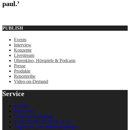
paul.’
PUBLISH
Events
Interview
Konzepte
Livestream
Ohrenkino, Hörspiele & Podcasts
Presse
Produkte
Reportreihe
Video-on-Demand
Service
Kontakt
Impressum
Teilnahmebedingung
COOKIE-RICHTLINIE (EU)
Allgemeine Geschäftsbedingungen