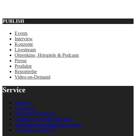
PUBLISH
Events
Interview
Konzepte
Livestream
Ohrenkino, Hörspiele & Podcasts
Presse
Produkte
Reportreihe
Video-on-Demand
Service
Kontakt
Impressum
Teilnahmebedingung
COOKIE-RICHTLINIE (EU)
Allgemeine Geschäftsbedingungen
Datenschutzerklärung