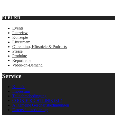
PUBLISH
Events
Interview
Konzepte
Livestream
Ohrenkino, Hörspiele & Podcasts
Presse
Produkte
Reportreihe
Video-on-Demand
Service
Kontakt
Impressum
Teilnahmebedingung
COOKIE-RICHTLINIE (EU)
Allgemeine Geschäftsbedingungen
Datenschutzerklärung