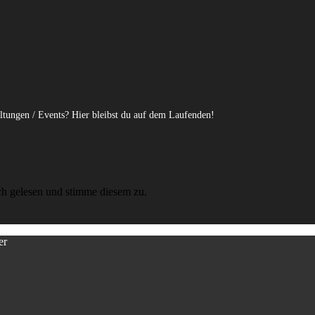
altungen / Events? Hier bleibst du auf dem Laufenden!
ch gelesen und stimme diesem zu.
er